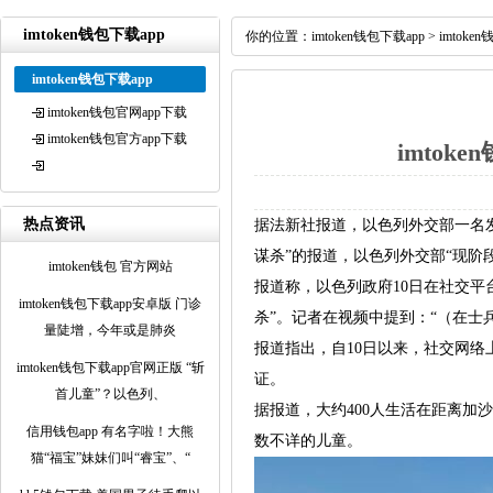
imtoken钱包下载app
你的位置：
imtoken钱包下载app
>
imtoke
imtoken钱包下载app
imtoken钱包官网app下载
imtoken钱包官方app下载
imto
热点资讯
据法新社报道，以色列外交部一名发言
谋杀”的报道，以色列外交部“现阶
imtoken钱包 官方网站
报道称，以色列政府10日在社交平台
imtoken钱包下载app安卓版 门诊
杀”。记者在视频中提到：“（在士
量陡增，今年或是肺炎
报道指出，自10日以来，社交网络
imtoken钱包下载app官网正版 “斩
证。
首儿童”？以色列、
据报道，大约400人生活在距离加
信用钱包app 有名字啦！大熊
数不详的儿童。
猫“福宝”妹妹们叫“睿宝”、“